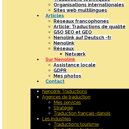
Organisations internationales
Sites web multilingues
Articles
Réseaux francophones
Article: Traductions de qualité
GSO SEO et GEO
Nenolink auf Deutsch -fr
Nenolink
Réseaux
Netværk
Sur Nenolink
Assistance locale
GDPR
Mes photos
Contact
Nenolink Traductions
Agences de traduction
Mes services
Stratégie
Traduction francais-danois
Les industries
Traductions tourisme