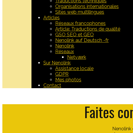
Traductions techniques
Organisations internationales
Sites web multilingues
Articles
Réseaux francophones
Article: Traductions de qualité
GSO SEO et GEO
Nenolink auf Deutsch -fr
Nenolink
Réseaux
Netværk
Sur Nenolink
Assistance locale
GDPR
Mes photos
Contact
Faites co
​Nenolink