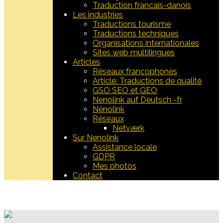
Traduction francais-danois
Les industries
Traductions tourisme
Traductions techniques
Organisations internationales
Sites web multilingues
Articles
Réseaux francophones
Article: Traductions de qualité
GSO SEO et GEO
Nenolink auf Deutsch -fr
Nenolink
Réseaux
Netværk
Sur Nenolink
Assistance locale
GDPR
Mes photos
Contact