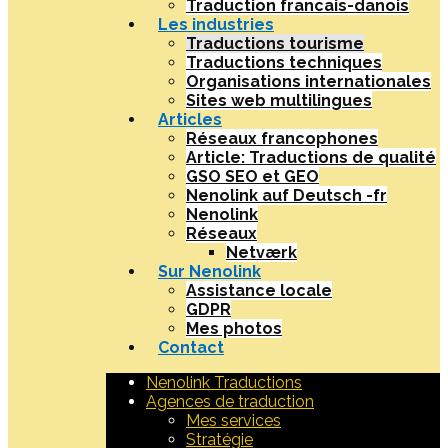
Traduction francais-danois
Les industries
Traductions tourisme
Traductions techniques
Organisations internationales
Sites web multilingues
Articles
Réseaux francophones
Article: Traductions de qualité
GSO SEO et GEO
Nenolink auf Deutsch -fr
Nenolink
Réseaux
Netværk
Sur Nenolink
Assistance locale
GDPR
Mes photos
Contact
Nenolink Traductions
Agences de traduction
Mes services
Stratégie