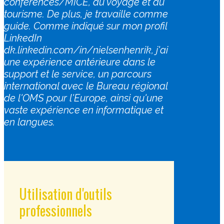
conférences/MICE, du voyage et du
tourisme. De plus, je travaille comme
guide. Comme indiqué sur mon profil
LinkedIn
dk.linkedin.com/in/nielsenhenrik, j'ai
une expérience antérieure dans le
support et le service, un parcours
international avec le Bureau régional
de l'OMS pour l'Europe, ainsi qu'une
vaste expérience en informatique et
en langues.
​Utilisation d'outils
professionnels