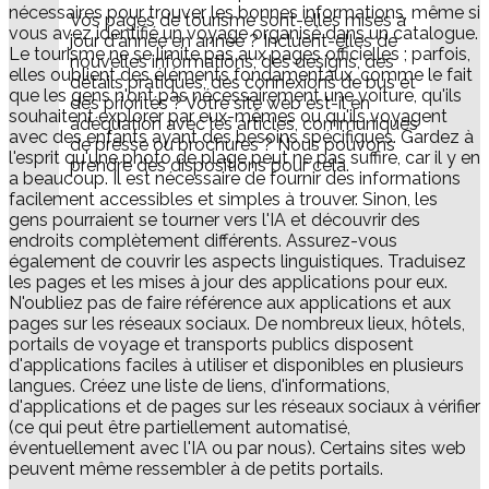
nécessaires pour trouver les bonnes informations, même si
​Vos pages de tourisme sont-elles mises à
vous avez identifié un voyage organisé dans un catalogue.
jour d'année en année ? Incluent-elles de
Le tourisme ne se limite pas aux pages officielles ; parfois,
nouvelles informations, des designs, des
elles oublient des éléments fondamentaux, comme le fait
détails pratiques, des connexions de bus et
que les gens n'ont pas nécessairement une voiture, qu'ils
des priorités ? Votre site web est-il en
souhaitent explorer par eux-mêmes ou qu'ils voyagent
adéquation avec les articles, communiqués
avec des enfants ayant des besoins spécifiques. Gardez à
de presse ou brochures ? Nous pouvons
l'esprit qu'une photo de plage peut ne pas suffire, car il y en
prendre des dispositions pour cela.
a beaucoup. Il est nécessaire de fournir des informations
facilement accessibles et simples à trouver. Sinon, les
gens pourraient se tourner vers l'IA et découvrir des
endroits complètement différents. Assurez-vous
également de couvrir les aspects linguistiques. Traduisez
les pages et les mises à jour des applications pour eux.
N'oubliez pas de faire référence aux applications et aux
pages sur les réseaux sociaux. De nombreux lieux, hôtels,
portails de voyage et transports publics disposent
d'applications faciles à utiliser et disponibles en plusieurs
langues. Créez une liste de liens, d'informations,
d'applications et de pages sur les réseaux sociaux à vérifier
(ce qui peut être partiellement automatisé,
éventuellement avec l'IA ou par nous). Certains sites web
peuvent même ressembler à de petits portails.