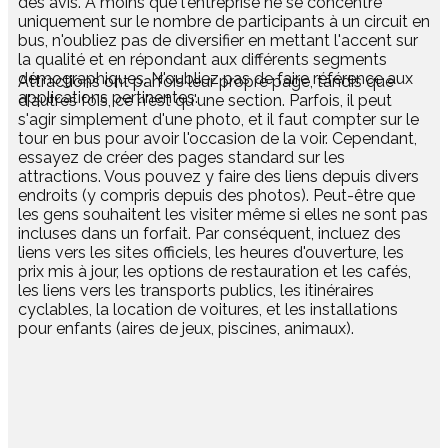
des avis. À moins que l'entreprise ne se concentre
uniquement sur le nombre de participants à un circuit en
bus, n'oubliez pas de diversifier en mettant l'accent sur
la qualité et en répondant aux différents segments
démographiques. N'oubliez pas de faire référence aux
​Attractions ont parfois leur propre page, tandis que
applications pertinentes.
d'autres fois, ce n'est qu'une section. Parfois, il peut
s'agir simplement d'une photo, et il faut compter sur le
tour en bus pour avoir l'occasion de la voir. Cependant,
essayez de créer des pages standard sur les
attractions. Vous pouvez y faire des liens depuis divers
endroits (y compris depuis des photos). Peut-être que
les gens souhaitent les visiter même si elles ne sont pas
incluses dans un forfait. Par conséquent, incluez des
liens vers les sites officiels, les heures d'ouverture, les
prix mis à jour, les options de restauration et les cafés,
les liens vers les transports publics, les itinéraires
cyclables, la location de voitures, et les installations
pour enfants (aires de jeux, piscines, animaux).