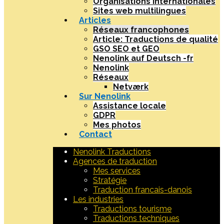
Organisations internationales
Sites web multilingues
Articles
Réseaux francophones
Article: Traductions de qualité
GSO SEO et GEO
Nenolink auf Deutsch -fr
Nenolink
Réseaux
Netværk
Sur Nenolink
Assistance locale
GDPR
Mes photos
Contact
Nenolink Traductions
Agences de traduction
Mes services
Stratégie
Traduction francais-danois
Les industries
Traductions tourisme
Traductions techniques